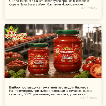
С 17 по 18 июня в Санкт-Петербурге прошла выставка и
форум Neva Buyers Week. Компания «Царицынские
соленья» приняла активное участие в мероприятиях
09.07.2026
деловой программы и экспозиции, а также была удостоена
престижной золотой медали конкурса «Наша Марка».
Выбор поставщика томатной пасты для бизнеса
На что смотреть при выборе поставщика томатной пасты:
качество, ГОСТ, документы, маркировка, упаковка и
надежность поставщика
24.06.2026