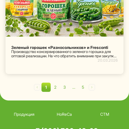
Зеленый горошек «Разносольников» и Fresconti
Производство консервированного зеленого горошка для
оптовой реализации. На что обратить внимание при закупке.
Разбираем параметры, которые влияют на вашу выручку.
20.03.2026
1
2
3
…
5
Продукция
HoReCa
СТМ